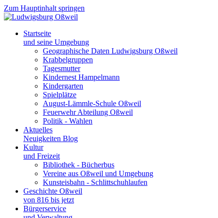
Zum Hauptinhalt springen
Startseite
und seine Umgebung
Geographische Daten Ludwigsburg Oßweil
Krabbelgruppen
Tagesmutter
Kindernest Hampelmann
Kindergarten
Spielplätze
August-Lämmle-Schule Oßweil
Feuerwehr Abteilung Oßweil
Politik - Wahlen
Aktuelles
Neuigkeiten Blog
Kultur
und Freizeit
Bibliothek - Bücherbus
Vereine aus Oßweil und Umgebung
Kunsteisbahn - Schlittschuhlaufen
Geschichte Oßweil
von 816 bis jetzt
Bürgerservice
und Verwaltung