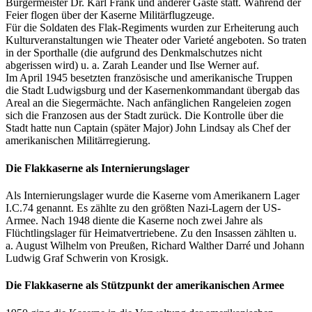
Bürgermeister Dr. Karl Frank und anderer Gäste statt. Während der
Feier flogen über der Kaserne Militärflugzeuge.
Für die Soldaten des Flak-Regiments wurden zur Erheiterung auch
Kulturveranstaltungen wie Theater oder Varieté angeboten. So traten
in der Sporthalle (die aufgrund des Denkmalschutzes nicht
abgerissen wird) u. a. Zarah Leander und Ilse Werner auf.
Im April 1945 besetzten französische und amerikanische Truppen
die Stadt Ludwigsburg und der Kasernenkommandant übergab das
Areal an die Siegermächte. Nach anfänglichen Rangeleien zogen
sich die Franzosen aus der Stadt zurück. Die Kontrolle über die
Stadt hatte nun Captain (später Major) John Lindsay als Chef der
amerikanischen Militärregierung.
Die Flakkaserne als Internierungslager
Als Internierungslager wurde die Kaserne vom Amerikanern Lager
I.C.74 genannt. Es zählte zu den größten Nazi-Lagern der US-
Armee. Nach 1948 diente die Kaserne noch zwei Jahre als
Flüchtlingslager für Heimatvertriebene. Zu den Insassen zählten u.
a. August Wilhelm von Preußen, Richard Walther Darré und Johann
Ludwig Graf Schwerin von Krosigk.
Die Flakkaserne als Stützpunkt der amerikanischen Armee