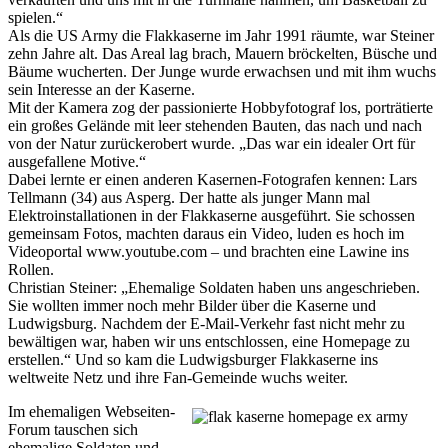
spielen.“
Als die US Army die Flakkaserne im Jahr 1991 räumte, war Steiner
zehn Jahre alt. Das Areal lag brach, Mauern bröckelten, Büsche und
Bäume wucherten. Der Junge wurde erwachsen und mit ihm wuchs
sein Interesse an der Kaserne.
Mit der Kamera zog der passionierte Hobbyfotograf los, porträtierte
ein großes Gelände mit leer stehenden Bauten, das nach und nach
von der Natur zurückerobert wurde. „Das war ein idealer Ort für
ausgefallene Motive.“
Dabei lernte er einen anderen Kasernen-Fotografen kennen: Lars
Tellmann (34) aus Asperg. Der hatte als junger Mann mal
Elektroinstallationen in der Flakkaserne ausgeführt. Sie schossen
gemeinsam Fotos, machten daraus ein Video, luden es hoch im
Videoportal www.youtube.com – und brachten eine Lawine ins
Rollen.
Christian Steiner: „Ehemalige Soldaten haben uns angeschrieben.
Sie wollten immer noch mehr Bilder über die Kaserne und
Ludwigsburg. Nachdem der E-Mail-Verkehr fast nicht mehr zu
bewältigen war, haben wir uns entschlossen, eine Homepage zu
erstellen.“ Und so kam die Ludwigsburger Flakkaserne ins
weltweite Netz und ihre Fan-Gemeinde wuchs weiter.
Im ehemaligen Webseiten-
Forum tauschen sich
ehemalige Soldaten und