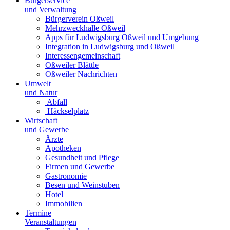
Bürgerservice
und Verwaltung
Bürgerverein Oßweil
Mehrzweckhalle Oßweil
Apps für Ludwigsburg Oßweil und Umgebung
Integration in Ludwigsburg und Oßweil
Interessengemeinschaft
Oßweiler Blättle
Oßweiler Nachrichten
Umwelt
und Natur
Abfall
Häckselplatz
Wirtschaft
und Gewerbe
Ärzte
Apotheken
Gesundheit und Pflege
Firmen und Gewerbe
Gastronomie
Besen und Weinstuben
Hotel
Immobilien
Termine
Veranstaltungen