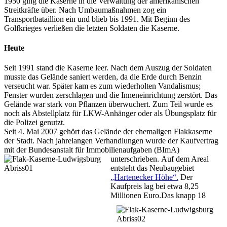
1950 ging die Kaserne in die Verwaltung der amerikanischen
Streitkräfte über. Nach Umbaumaßnahmen zog ein
Transportbataillion ein und blieb bis 1991. Mit Beginn des
Golfkrieges verließen die letzten Soldaten die Kaserne.
Heute
Seit 1991 stand die Kaserne leer. Nach dem Auszug der Soldaten
musste das Gelände saniert werden, da die Erde durch Benzin
verseucht war. Später kam es zum wiederholten Vandalismus;
Fenster wurden zerschlagen und die Inneneinrichtung zerstört. Das
Gelände war stark von Pflanzen überwuchert. Zum Teil wurde es
noch als Abstellplatz für LKW-Anhänger oder als Übungsplatz für
die Polizei genutzt.
Seit 4. Mai 2007 gehört das Gelände der ehemaligen Flakkaserne
der Stadt. Nach jahrelangen Verhandlungen wurde der Kaufvertrag
mit der Bundesanstalt für Immobilienaufgaben (BImA)
unterschrieben.
Auf dem Areal
entsteht das Neubaugebiet
„Hartenecker Höhe“.
Der
Kaufpreis lag bei etwa 8,25
Millionen Euro.
Das knapp 18