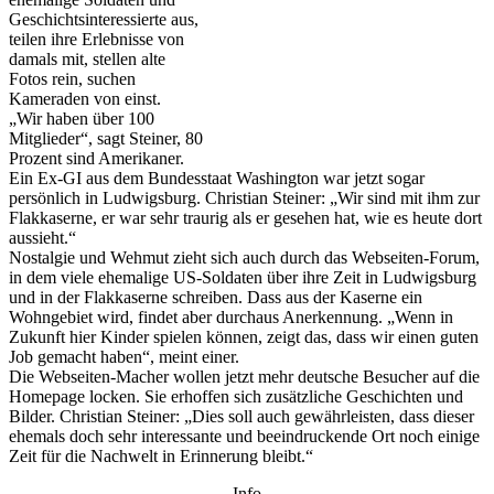
Geschichtsinteressierte aus,
teilen ihre Erlebnisse von
damals mit, stellen alte
Fotos rein, suchen
Kameraden von einst.
„Wir haben über 100
Mitglieder“, sagt Steiner, 80
Prozent sind Amerikaner.
Ein Ex-GI aus dem Bundesstaat Washington war jetzt sogar
persönlich in Ludwigsburg. Christian Steiner: „Wir sind mit ihm zur
Flakkaserne, er war sehr traurig als er gesehen hat, wie es heute dort
aussieht.“
Nostalgie und Wehmut zieht sich auch durch das Webseiten-Forum,
in dem viele ehemalige US-Soldaten über ihre Zeit in Ludwigsburg
und in der Flakkaserne schreiben. Dass aus der Kaserne ein
Wohngebiet wird, findet aber durchaus Anerkennung. „Wenn in
Zukunft hier Kinder spielen können, zeigt das, dass wir einen guten
Job gemacht haben“, meint einer.
Die Webseiten-Macher wollen jetzt mehr deutsche Besucher auf die
Homepage locken. Sie erhoffen sich zusätzliche Geschichten und
Bilder. Christian Steiner: „Dies soll auch gewährleisten, dass dieser
ehemals doch sehr interessante und beeindruckende Ort noch einige
Zeit für die Nachwelt in Erinnerung bleibt.“
Info