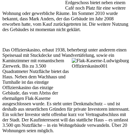
Erdgeschoss bietet neben einem
Café noch Platz für eine weitere
Wohnung oder gewerbliche Räume. Im Sommer 2010 wurde
bekannt, dass Mark Anders, der das Gebäude im Jahr 2008
erworben hatte, vom Kauf zurückgetreten ist. Die weitere Nutzung
des Gebäudes ist momentan nicht geklärt.
Das Offizierskasino, erbaut 1938, beherbergt unter anderem einen
Speisesaal mit Stuckdecke und Wandvertäfelung, sowie ein
Kaminzimmer mit romantischem
Zierwerk. Bis zu 3.500
Quadratmeter Nutzfläche bietet das
Haus. Neben dem Wachhaus und
Turnhalle ist das einstige
Offizierskasino das einzige
Gebäude, das vom Abriss der
ehemaligen Flak-Kaserne
ausgeschlossen wurde. Es steht unter Denkmalschutz – und ist
deshalb aus steuerlichen Gründen für private Investoren interessant.
Ein solcher Investor steht offenbar kurz vor Vertragsabschluss mit
der Stadt. Der Kaufinteressent will das stattliche Haus – es umfasst
3.500 qm Nutzfläche – in ein Wohngebäude verwandeln. Über 20
Wohnungen seien möglich.