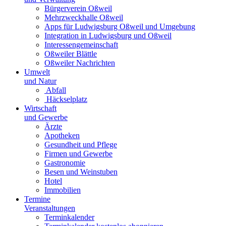
Bürgerverein Oßweil
Mehrzweckhalle Oßweil
Apps für Ludwigsburg Oßweil und Umgebung
Integration in Ludwigsburg und Oßweil
Interessengemeinschaft
Oßweiler Blättle
Oßweiler Nachrichten
Umwelt
und Natur
Abfall
Häckselplatz
Wirtschaft
und Gewerbe
Ärzte
Apotheken
Gesundheit und Pflege
Firmen und Gewerbe
Gastronomie
Besen und Weinstuben
Hotel
Immobilien
Termine
Veranstaltungen
Terminkalender