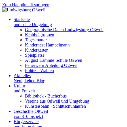
Zum Hauptinhalt springen
Startseite
und seine Umgebung
Geographische Daten Ludwigsburg Oßweil
Krabbelgruppen
Tagesmutter
Kindernest Hampelmann
Kindergarten
Spielplätze
August-Lämmle-Schule Oßweil
Feuerwehr Abteilung Oßweil
Politik - Wahlen
Aktuelles
Neuigkeiten Blog
Kultur
und Freizeit
Bibliothek - Bücherbus
Vereine aus Oßweil und Umgebung
Kunsteisbahn - Schlittschuhlaufen
Geschichte Oßweil
von 816 bis jetzt
Bürgerservice
und Verwaltung