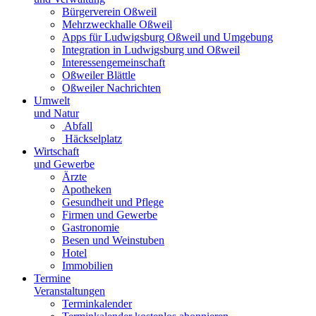
Bürgerverein Oßweil
Mehrzweckhalle Oßweil
Apps für Ludwigsburg Oßweil und Umgebung
Integration in Ludwigsburg und Oßweil
Interessengemeinschaft
Oßweiler Blättle
Oßweiler Nachrichten
Umwelt
und Natur
Abfall
Häckselplatz
Wirtschaft
und Gewerbe
Ärzte
Apotheken
Gesundheit und Pflege
Firmen und Gewerbe
Gastronomie
Besen und Weinstuben
Hotel
Immobilien
Termine
Veranstaltungen
Terminkalender