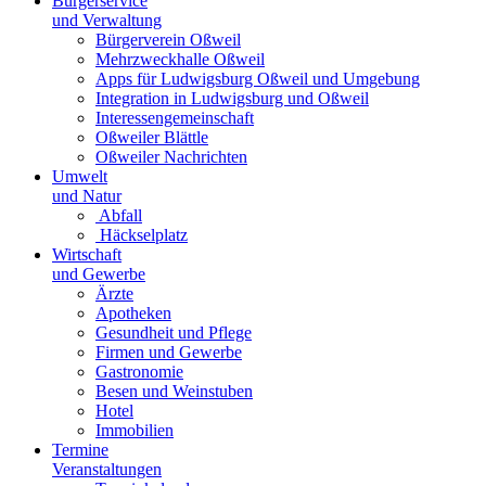
Bürgerservice
und Verwaltung
Bürgerverein Oßweil
Mehrzweckhalle Oßweil
Apps für Ludwigsburg Oßweil und Umgebung
Integration in Ludwigsburg und Oßweil
Interessengemeinschaft
Oßweiler Blättle
Oßweiler Nachrichten
Umwelt
und Natur
Abfall
Häckselplatz
Wirtschaft
und Gewerbe
Ärzte
Apotheken
Gesundheit und Pflege
Firmen und Gewerbe
Gastronomie
Besen und Weinstuben
Hotel
Immobilien
Termine
Veranstaltungen