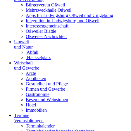
Bürgerverein Oßweil
Mehrzweckhalle Oßweil
Apps für Ludwigsburg Oßweil und Umgebung
Integration in Ludwigsburg und Oßweil
Interessengemeinschaft
Oßweiler Blättle
Oßweiler Nachrichten
Umwelt
und Natur
Abfall
Häckselplatz
Wirtschaft
und Gewerbe
Ärzte
Apotheken
Gesundheit und Pflege
Firmen und Gewerbe
Gastronomie
Besen und Weinstuben
Hotel
Immobilien
Termine
Veranstaltungen
Terminkalender