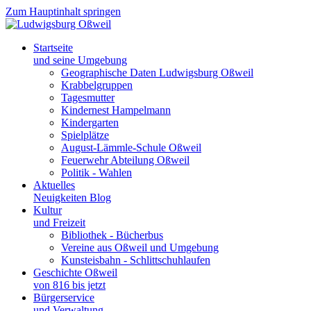
Zum Hauptinhalt springen
Startseite
und seine Umgebung
Geographische Daten Ludwigsburg Oßweil
Krabbelgruppen
Tagesmutter
Kindernest Hampelmann
Kindergarten
Spielplätze
August-Lämmle-Schule Oßweil
Feuerwehr Abteilung Oßweil
Politik - Wahlen
Aktuelles
Neuigkeiten Blog
Kultur
und Freizeit
Bibliothek - Bücherbus
Vereine aus Oßweil und Umgebung
Kunsteisbahn - Schlittschuhlaufen
Geschichte Oßweil
von 816 bis jetzt
Bürgerservice
und Verwaltung