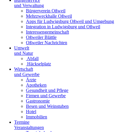
Bürgerservice
und Verwaltung
Bürgerverein Oßweil
Mehrzweckhalle Oßweil
Apps für Ludwigsburg Oßweil und Umgebung
Integration in Ludwigsburg und Oßweil
Interessengemeinschaft
Oßweiler Blättle
Oßweiler Nachrichten
Umwelt
und Natur
Abfall
Häckselplatz
Wirtschaft
und Gewerbe
Ärzte
Apotheken
Gesundheit und Pflege
Firmen und Gewerbe
Gastronomie
Besen und Weinstuben
Hotel
Immobilien
Termine
Veranstaltungen