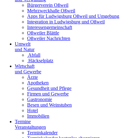
Bürgerverein Oßweil
Mehrzweckhalle Oßweil
Apps für Ludwigsburg Oßweil und Umgebung
Integration in Ludwigsburg und Oßweil
Interessengemeinschaft
Oßweiler Blättle
Oßweiler Nachrichten
Umwelt
und Natur
Abfall
Häckselplatz
Wirtschaft
und Gewerbe
Ärzte
Apotheken
Gesundheit und Pflege
Firmen und Gewerbe
Gastronomie
Besen und Weinstuben
Hotel
Immobilien
Termine
Veranstaltungen
Terminkalender