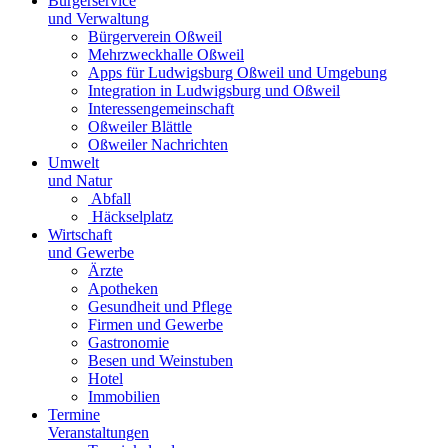
Bürgerservice
und Verwaltung
Bürgerverein Oßweil
Mehrzweckhalle Oßweil
Apps für Ludwigsburg Oßweil und Umgebung
Integration in Ludwigsburg und Oßweil
Interessengemeinschaft
Oßweiler Blättle
Oßweiler Nachrichten
Umwelt
und Natur
Abfall
Häckselplatz
Wirtschaft
und Gewerbe
Ärzte
Apotheken
Gesundheit und Pflege
Firmen und Gewerbe
Gastronomie
Besen und Weinstuben
Hotel
Immobilien
Termine
Veranstaltungen