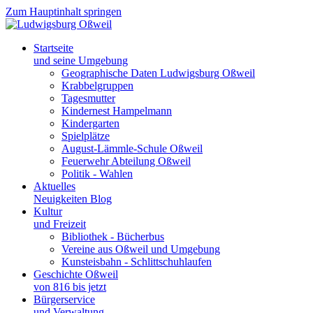
Zum Hauptinhalt springen
Startseite
und seine Umgebung
Geographische Daten Ludwigsburg Oßweil
Krabbelgruppen
Tagesmutter
Kindernest Hampelmann
Kindergarten
Spielplätze
August-Lämmle-Schule Oßweil
Feuerwehr Abteilung Oßweil
Politik - Wahlen
Aktuelles
Neuigkeiten Blog
Kultur
und Freizeit
Bibliothek - Bücherbus
Vereine aus Oßweil und Umgebung
Kunsteisbahn - Schlittschuhlaufen
Geschichte Oßweil
von 816 bis jetzt
Bürgerservice
und Verwaltung