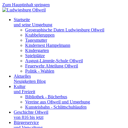
Zum Hauptinhalt springen
Startseite
und seine Umgebung
Geographische Daten Ludwigsburg Oßweil
Krabbelgruppen
Tagesmutter
Kindernest Hampelmann
Kindergarten
Spielplätze
August-Lämmle-Schule Oßweil
Feuerwehr Abteilung Oßweil
Politik - Wahlen
Aktuelles
Neuigkeiten Blog
Kultur
und Freizeit
Bibliothek - Bücherbus
Vereine aus Oßweil und Umgebung
Kunsteisbahn - Schlittschuhlaufen
Geschichte Oßweil
von 816 bis jetzt
Bürgerservice
und Verwaltung