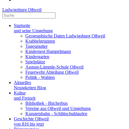
Ludwigsburg Oßweil
Startseite
und seine Umgebung
Geographische Daten Ludwigsburg Oßweil
Krabbelgruppen
Tagesmutter
Kindernest Hampelmann
Kindergarten
Spielplätze
August-Lämmle-Schule Oßweil
Feuerwehr Abteilung Oßweil
Politik - Wahlen
Aktuelles
Neuigkeiten Blog
Kultur
und Freizeit
Bibliothek - Bücherbus
Vereine aus Oßweil und Umgebung
Kunsteisbahn - Schlittschuhlaufen
Geschichte Oßweil
von 816 bis jetzt