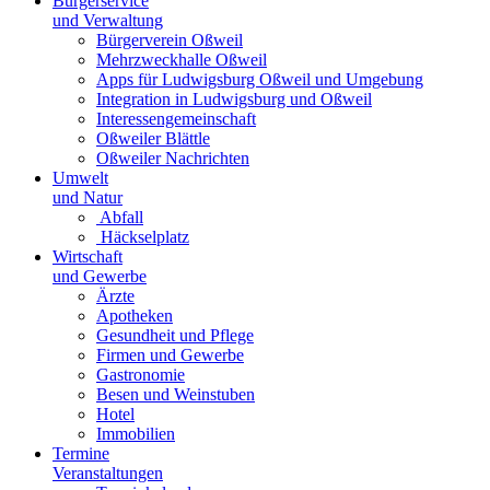
Bürgerservice
und Verwaltung
Bürgerverein Oßweil
Mehrzweckhalle Oßweil
Apps für Ludwigsburg Oßweil und Umgebung
Integration in Ludwigsburg und Oßweil
Interessengemeinschaft
Oßweiler Blättle
Oßweiler Nachrichten
Umwelt
und Natur
Abfall
Häckselplatz
Wirtschaft
und Gewerbe
Ärzte
Apotheken
Gesundheit und Pflege
Firmen und Gewerbe
Gastronomie
Besen und Weinstuben
Hotel
Immobilien
Termine
Veranstaltungen