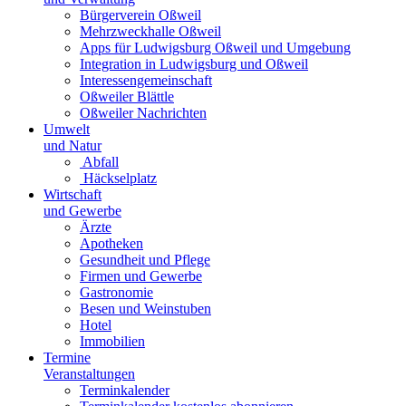
Bürgerverein Oßweil
Mehrzweckhalle Oßweil
Apps für Ludwigsburg Oßweil und Umgebung
Integration in Ludwigsburg und Oßweil
Interessengemeinschaft
Oßweiler Blättle
Oßweiler Nachrichten
Umwelt
und Natur
Abfall
Häckselplatz
Wirtschaft
und Gewerbe
Ärzte
Apotheken
Gesundheit und Pflege
Firmen und Gewerbe
Gastronomie
Besen und Weinstuben
Hotel
Immobilien
Termine
Veranstaltungen
Terminkalender