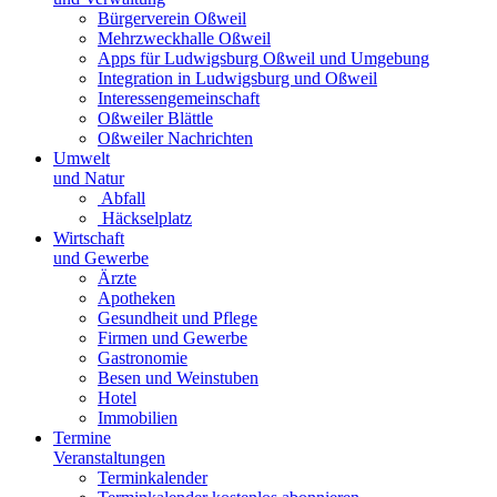
Bürgerverein Oßweil
Mehrzweckhalle Oßweil
Apps für Ludwigsburg Oßweil und Umgebung
Integration in Ludwigsburg und Oßweil
Interessengemeinschaft
Oßweiler Blättle
Oßweiler Nachrichten
Umwelt
und Natur
Abfall
Häckselplatz
Wirtschaft
und Gewerbe
Ärzte
Apotheken
Gesundheit und Pflege
Firmen und Gewerbe
Gastronomie
Besen und Weinstuben
Hotel
Immobilien
Termine
Veranstaltungen
Terminkalender