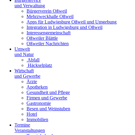
Bürgerservice
und Verwaltung
Bürgerverein Oßweil
Mehrzweckhalle Oßweil
Apps für Ludwigsburg Oßweil und Umgebung
Integration in Ludwigsburg und Oßweil
Interessengemeinschaft
Oßweiler Blättle
Oßweiler Nachrichten
Umwelt
und Natur
Abfall
Häckselplatz
Wirtschaft
und Gewerbe
Ärzte
Apotheken
Gesundheit und Pflege
Firmen und Gewerbe
Gastronomie
Besen und Weinstuben
Hotel
Immobilien
Termine
Veranstaltungen