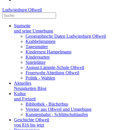
Ludwigsburg Oßweil
Startseite
und seine Umgebung
Geographische Daten Ludwigsburg Oßweil
Krabbelgruppen
Tagesmutter
Kindernest Hampelmann
Kindergarten
Spielplätze
August-Lämmle-Schule Oßweil
Feuerwehr Abteilung Oßweil
Politik - Wahlen
Aktuelles
Neuigkeiten Blog
Kultur
und Freizeit
Bibliothek - Bücherbus
Vereine aus Oßweil und Umgebung
Kunsteisbahn - Schlittschuhlaufen
Geschichte Oßweil
von 816 bis jetzt