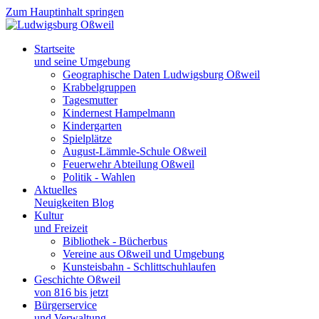
Zum Hauptinhalt springen
Startseite
und seine Umgebung
Geographische Daten Ludwigsburg Oßweil
Krabbelgruppen
Tagesmutter
Kindernest Hampelmann
Kindergarten
Spielplätze
August-Lämmle-Schule Oßweil
Feuerwehr Abteilung Oßweil
Politik - Wahlen
Aktuelles
Neuigkeiten Blog
Kultur
und Freizeit
Bibliothek - Bücherbus
Vereine aus Oßweil und Umgebung
Kunsteisbahn - Schlittschuhlaufen
Geschichte Oßweil
von 816 bis jetzt
Bürgerservice
und Verwaltung