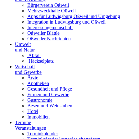
Bürgerverein Oßweil
Mehrzweckhalle Oßweil
Apps für Ludwigsburg Oßweil und Umgebung
Integration in Ludwigsburg und Oßweil
Interessengemeinschaft
Oßweiler Blättle
Oßweiler Nachrichten
Umwelt
und Natur
Abfall
Häckselplatz
Wirtschaft
und Gewerbe
Ärzte
Apotheken
Gesundheit und Pflege
Firmen und Gewerbe
Gastronomie
Besen und Weinstuben
Hotel
Immobilien
Termine
Veranstaltungen
Terminkalender