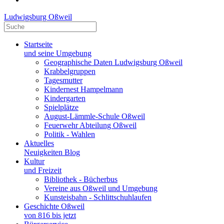
Ludwigsburg Oßweil
Startseite
und seine Umgebung
Geographische Daten Ludwigsburg Oßweil
Krabbelgruppen
Tagesmutter
Kindernest Hampelmann
Kindergarten
Spielplätze
August-Lämmle-Schule Oßweil
Feuerwehr Abteilung Oßweil
Politik - Wahlen
Aktuelles
Neuigkeiten Blog
Kultur
und Freizeit
Bibliothek - Bücherbus
Vereine aus Oßweil und Umgebung
Kunsteisbahn - Schlittschuhlaufen
Geschichte Oßweil
von 816 bis jetzt