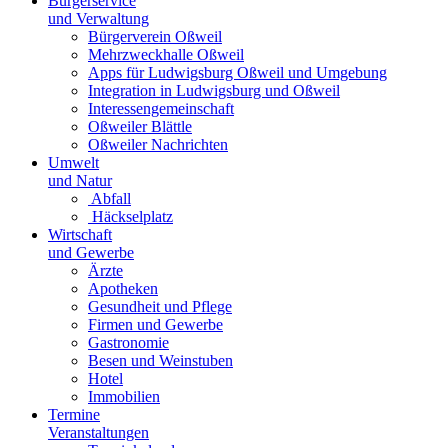
Bürgerservice
und Verwaltung
Bürgerverein Oßweil
Mehrzweckhalle Oßweil
Apps für Ludwigsburg Oßweil und Umgebung
Integration in Ludwigsburg und Oßweil
Interessengemeinschaft
Oßweiler Blättle
Oßweiler Nachrichten
Umwelt
und Natur
Abfall
Häckselplatz
Wirtschaft
und Gewerbe
Ärzte
Apotheken
Gesundheit und Pflege
Firmen und Gewerbe
Gastronomie
Besen und Weinstuben
Hotel
Immobilien
Termine
Veranstaltungen