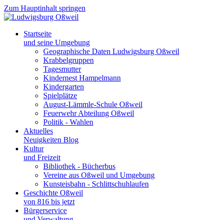
Zum Hauptinhalt springen
Startseite
und seine Umgebung
Geographische Daten Ludwigsburg Oßweil
Krabbelgruppen
Tagesmutter
Kindernest Hampelmann
Kindergarten
Spielplätze
August-Lämmle-Schule Oßweil
Feuerwehr Abteilung Oßweil
Politik - Wahlen
Aktuelles
Neuigkeiten Blog
Kultur
und Freizeit
Bibliothek - Bücherbus
Vereine aus Oßweil und Umgebung
Kunsteisbahn - Schlittschuhlaufen
Geschichte Oßweil
von 816 bis jetzt
Bürgerservice
und Verwaltung