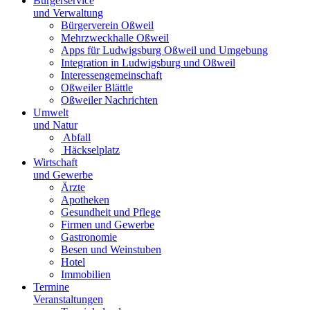
Bürgerservice
und Verwaltung
Bürgerverein Oßweil
Mehrzweckhalle Oßweil
Apps für Ludwigsburg Oßweil und Umgebung
Integration in Ludwigsburg und Oßweil
Interessengemeinschaft
Oßweiler Blättle
Oßweiler Nachrichten
Umwelt
und Natur
Abfall
Häckselplatz
Wirtschaft
und Gewerbe
Ärzte
Apotheken
Gesundheit und Pflege
Firmen und Gewerbe
Gastronomie
Besen und Weinstuben
Hotel
Immobilien
Termine
Veranstaltungen