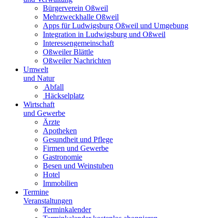
Bürgerverein Oßweil
Mehrzweckhalle Oßweil
Apps für Ludwigsburg Oßweil und Umgebung
Integration in Ludwigsburg und Oßweil
Interessengemeinschaft
Oßweiler Blättle
Oßweiler Nachrichten
Umwelt
und Natur
Abfall
Häckselplatz
Wirtschaft
und Gewerbe
Ärzte
Apotheken
Gesundheit und Pflege
Firmen und Gewerbe
Gastronomie
Besen und Weinstuben
Hotel
Immobilien
Termine
Veranstaltungen
Terminkalender