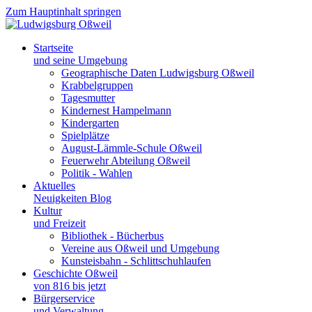
Zum Hauptinhalt springen
Startseite
und seine Umgebung
Geographische Daten Ludwigsburg Oßweil
Krabbelgruppen
Tagesmutter
Kindernest Hampelmann
Kindergarten
Spielplätze
August-Lämmle-Schule Oßweil
Feuerwehr Abteilung Oßweil
Politik - Wahlen
Aktuelles
Neuigkeiten Blog
Kultur
und Freizeit
Bibliothek - Bücherbus
Vereine aus Oßweil und Umgebung
Kunsteisbahn - Schlittschuhlaufen
Geschichte Oßweil
von 816 bis jetzt
Bürgerservice
und Verwaltung