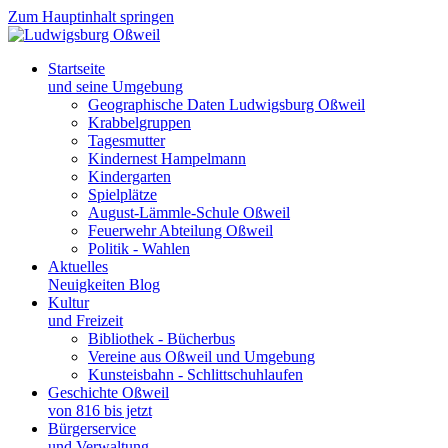
Zum Hauptinhalt springen
Startseite
und seine Umgebung
Geographische Daten Ludwigsburg Oßweil
Krabbelgruppen
Tagesmutter
Kindernest Hampelmann
Kindergarten
Spielplätze
August-Lämmle-Schule Oßweil
Feuerwehr Abteilung Oßweil
Politik - Wahlen
Aktuelles
Neuigkeiten Blog
Kultur
und Freizeit
Bibliothek - Bücherbus
Vereine aus Oßweil und Umgebung
Kunsteisbahn - Schlittschuhlaufen
Geschichte Oßweil
von 816 bis jetzt
Bürgerservice
und Verwaltung