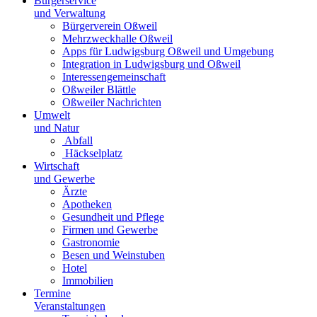
Bürgerservice
und Verwaltung
Bürgerverein Oßweil
Mehrzweckhalle Oßweil
Apps für Ludwigsburg Oßweil und Umgebung
Integration in Ludwigsburg und Oßweil
Interessengemeinschaft
Oßweiler Blättle
Oßweiler Nachrichten
Umwelt
und Natur
Abfall
Häckselplatz
Wirtschaft
und Gewerbe
Ärzte
Apotheken
Gesundheit und Pflege
Firmen und Gewerbe
Gastronomie
Besen und Weinstuben
Hotel
Immobilien
Termine
Veranstaltungen