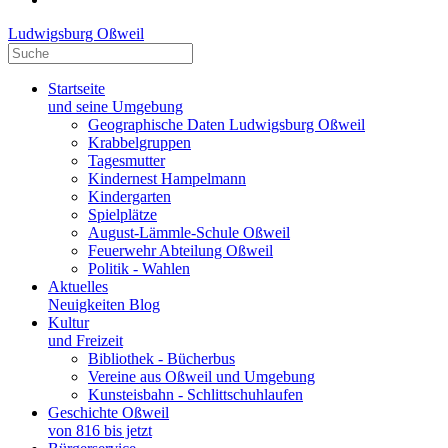
Ludwigsburg Oßweil
Startseite
und seine Umgebung
Geographische Daten Ludwigsburg Oßweil
Krabbelgruppen
Tagesmutter
Kindernest Hampelmann
Kindergarten
Spielplätze
August-Lämmle-Schule Oßweil
Feuerwehr Abteilung Oßweil
Politik - Wahlen
Aktuelles
Neuigkeiten Blog
Kultur
und Freizeit
Bibliothek - Bücherbus
Vereine aus Oßweil und Umgebung
Kunsteisbahn - Schlittschuhlaufen
Geschichte Oßweil
von 816 bis jetzt