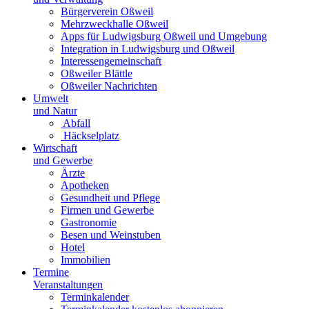
Bürgerverein Oßweil
Mehrzweckhalle Oßweil
Apps für Ludwigsburg Oßweil und Umgebung
Integration in Ludwigsburg und Oßweil
Interessengemeinschaft
Oßweiler Blättle
Oßweiler Nachrichten
Umwelt
und Natur
Abfall
Häckselplatz
Wirtschaft
und Gewerbe
Ärzte
Apotheken
Gesundheit und Pflege
Firmen und Gewerbe
Gastronomie
Besen und Weinstuben
Hotel
Immobilien
Termine
Veranstaltungen
Terminkalender