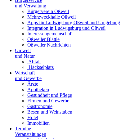
Bürgerservice
und Verwaltung
Bürgerverein Oßweil
Mehrzweckhalle Oßweil
Apps für Ludwigsburg Oßweil und Umgebung
Integration in Ludwigsburg und Oßweil
Interessengemeinschaft
Oßweiler Blättle
Oßweiler Nachrichten
Umwelt
und Natur
Abfall
Häckselplatz
Wirtschaft
und Gewerbe
Ärzte
Apotheken
Gesundheit und Pflege
Firmen und Gewerbe
Gastronomie
Besen und Weinstuben
Hotel
Immobilien
Termine
Veranstaltungen