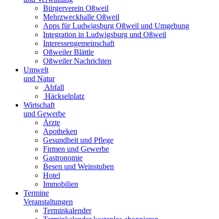
Bürgerverein Oßweil
Mehrzweckhalle Oßweil
Apps für Ludwigsburg Oßweil und Umgebung
Integration in Ludwigsburg und Oßweil
Interessengemeinschaft
Oßweiler Blättle
Oßweiler Nachrichten
Umwelt
und Natur
Abfall
Häckselplatz
Wirtschaft
und Gewerbe
Ärzte
Apotheken
Gesundheit und Pflege
Firmen und Gewerbe
Gastronomie
Besen und Weinstuben
Hotel
Immobilien
Termine
Veranstaltungen
Terminkalender