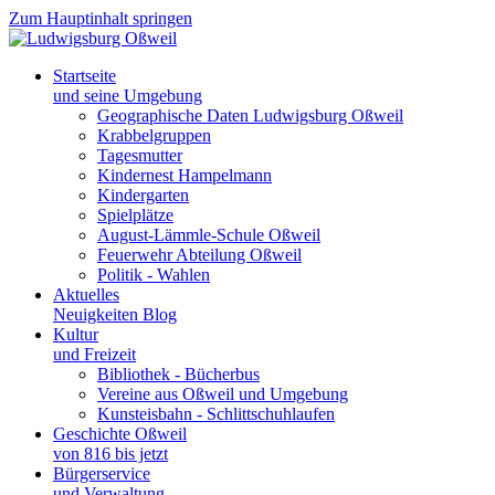
Zum Hauptinhalt springen
Startseite
und seine Umgebung
Geographische Daten Ludwigsburg Oßweil
Krabbelgruppen
Tagesmutter
Kindernest Hampelmann
Kindergarten
Spielplätze
August-Lämmle-Schule Oßweil
Feuerwehr Abteilung Oßweil
Politik - Wahlen
Aktuelles
Neuigkeiten Blog
Kultur
und Freizeit
Bibliothek - Bücherbus
Vereine aus Oßweil und Umgebung
Kunsteisbahn - Schlittschuhlaufen
Geschichte Oßweil
von 816 bis jetzt
Bürgerservice
und Verwaltung