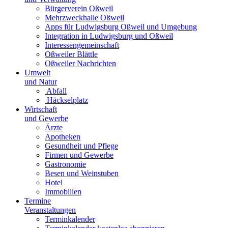
Bürgerverein Oßweil
Mehrzweckhalle Oßweil
Apps für Ludwigsburg Oßweil und Umgebung
Integration in Ludwigsburg und Oßweil
Interessengemeinschaft
Oßweiler Blättle
Oßweiler Nachrichten
Umwelt
und Natur
Abfall
Häckselplatz
Wirtschaft
und Gewerbe
Ärzte
Apotheken
Gesundheit und Pflege
Firmen und Gewerbe
Gastronomie
Besen und Weinstuben
Hotel
Immobilien
Termine
Veranstaltungen
Terminkalender