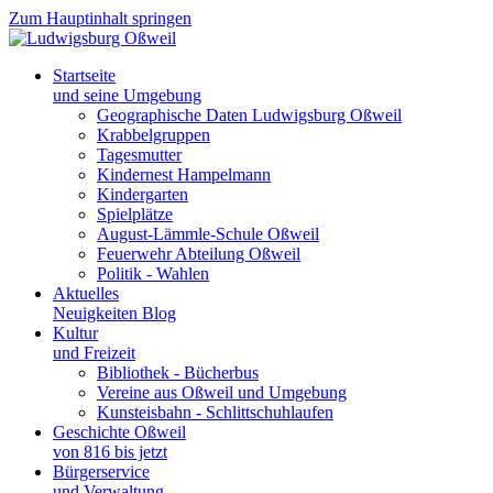
Zum Hauptinhalt springen
Startseite
und seine Umgebung
Geographische Daten Ludwigsburg Oßweil
Krabbelgruppen
Tagesmutter
Kindernest Hampelmann
Kindergarten
Spielplätze
August-Lämmle-Schule Oßweil
Feuerwehr Abteilung Oßweil
Politik - Wahlen
Aktuelles
Neuigkeiten Blog
Kultur
und Freizeit
Bibliothek - Bücherbus
Vereine aus Oßweil und Umgebung
Kunsteisbahn - Schlittschuhlaufen
Geschichte Oßweil
von 816 bis jetzt
Bürgerservice
und Verwaltung