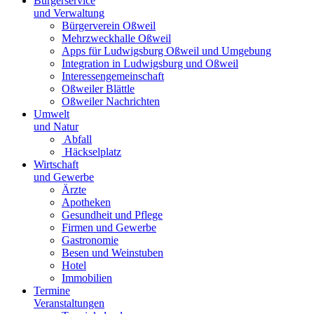
Bürgerservice
und Verwaltung
Bürgerverein Oßweil
Mehrzweckhalle Oßweil
Apps für Ludwigsburg Oßweil und Umgebung
Integration in Ludwigsburg und Oßweil
Interessengemeinschaft
Oßweiler Blättle
Oßweiler Nachrichten
Umwelt
und Natur
Abfall
Häckselplatz
Wirtschaft
und Gewerbe
Ärzte
Apotheken
Gesundheit und Pflege
Firmen und Gewerbe
Gastronomie
Besen und Weinstuben
Hotel
Immobilien
Termine
Veranstaltungen