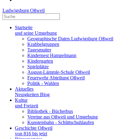
Ludwigsburg Oßweil
Startseite
und seine Umgebung
Geographische Daten Ludwigsburg Oßweil
Krabbelgruppen
Tagesmutter
Kindernest Hampelmann
Kindergarten
Spielplätze
August-Lämmle-Schule Oßweil
Feuerwehr Abteilung Oßweil
Politik - Wahlen
Aktuelles
Neuigkeiten Blog
Kultur
und Freizeit
Bibliothek - Bücherbus
Vereine aus Oßweil und Umgebung
Kunsteisbahn - Schlittschuhlaufen
Geschichte Oßweil
von 816 bis jetzt