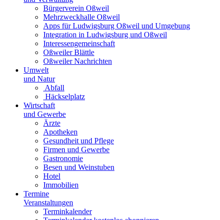
Bürgerverein Oßweil
Mehrzweckhalle Oßweil
Apps für Ludwigsburg Oßweil und Umgebung
Integration in Ludwigsburg und Oßweil
Interessengemeinschaft
Oßweiler Blättle
Oßweiler Nachrichten
Umwelt
und Natur
Abfall
Häckselplatz
Wirtschaft
und Gewerbe
Ärzte
Apotheken
Gesundheit und Pflege
Firmen und Gewerbe
Gastronomie
Besen und Weinstuben
Hotel
Immobilien
Termine
Veranstaltungen
Terminkalender