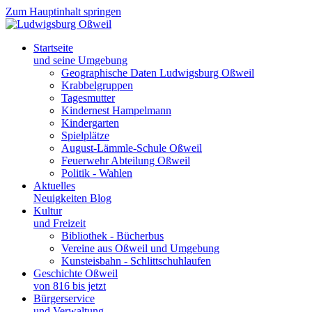
Zum Hauptinhalt springen
Startseite
und seine Umgebung
Geographische Daten Ludwigsburg Oßweil
Krabbelgruppen
Tagesmutter
Kindernest Hampelmann
Kindergarten
Spielplätze
August-Lämmle-Schule Oßweil
Feuerwehr Abteilung Oßweil
Politik - Wahlen
Aktuelles
Neuigkeiten Blog
Kultur
und Freizeit
Bibliothek - Bücherbus
Vereine aus Oßweil und Umgebung
Kunsteisbahn - Schlittschuhlaufen
Geschichte Oßweil
von 816 bis jetzt
Bürgerservice
und Verwaltung