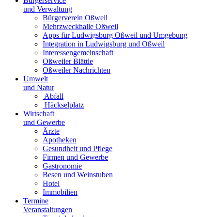
Bürgerservice
und Verwaltung
Bürgerverein Oßweil
Mehrzweckhalle Oßweil
Apps für Ludwigsburg Oßweil und Umgebung
Integration in Ludwigsburg und Oßweil
Interessengemeinschaft
Oßweiler Blättle
Oßweiler Nachrichten
Umwelt
und Natur
Abfall
Häckselplatz
Wirtschaft
und Gewerbe
Ärzte
Apotheken
Gesundheit und Pflege
Firmen und Gewerbe
Gastronomie
Besen und Weinstuben
Hotel
Immobilien
Termine
Veranstaltungen