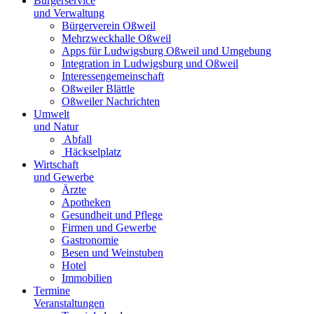
Bürgerservice
und Verwaltung
Bürgerverein Oßweil
Mehrzweckhalle Oßweil
Apps für Ludwigsburg Oßweil und Umgebung
Integration in Ludwigsburg und Oßweil
Interessengemeinschaft
Oßweiler Blättle
Oßweiler Nachrichten
Umwelt
und Natur
Abfall
Häckselplatz
Wirtschaft
und Gewerbe
Ärzte
Apotheken
Gesundheit und Pflege
Firmen und Gewerbe
Gastronomie
Besen und Weinstuben
Hotel
Immobilien
Termine
Veranstaltungen