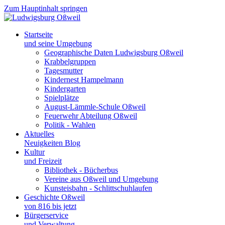
Zum Hauptinhalt springen
Startseite
und seine Umgebung
Geographische Daten Ludwigsburg Oßweil
Krabbelgruppen
Tagesmutter
Kindernest Hampelmann
Kindergarten
Spielplätze
August-Lämmle-Schule Oßweil
Feuerwehr Abteilung Oßweil
Politik - Wahlen
Aktuelles
Neuigkeiten Blog
Kultur
und Freizeit
Bibliothek - Bücherbus
Vereine aus Oßweil und Umgebung
Kunsteisbahn - Schlittschuhlaufen
Geschichte Oßweil
von 816 bis jetzt
Bürgerservice
und Verwaltung