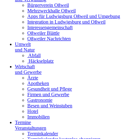
Bürgerverein Oßweil
Mehrzweckhalle Oßweil
Apps für Ludwigsburg Oßweil und Umgebung
Integration in Ludwigsburg und Oßweil
Interessengemeinschaft
Oßweiler Blättle
Oßweiler Nachrichten
Umwelt
und Natur
Abfall
Häckselplatz
Wirtschaft
und Gewerbe
Ärzte
Apotheken
Gesundheit und Pflege
Firmen und Gewerbe
Gastronomie
Besen und Weinstuben
Hotel
Immobilien
Termine
Veranstaltungen
Terminkalender