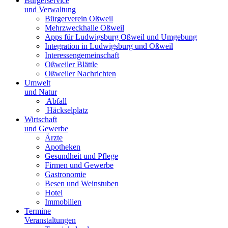
Bürgerservice
und Verwaltung
Bürgerverein Oßweil
Mehrzweckhalle Oßweil
Apps für Ludwigsburg Oßweil und Umgebung
Integration in Ludwigsburg und Oßweil
Interessengemeinschaft
Oßweiler Blättle
Oßweiler Nachrichten
Umwelt
und Natur
Abfall
Häckselplatz
Wirtschaft
und Gewerbe
Ärzte
Apotheken
Gesundheit und Pflege
Firmen und Gewerbe
Gastronomie
Besen und Weinstuben
Hotel
Immobilien
Termine
Veranstaltungen