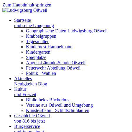
Zum Hauptinhalt springen
Startseite
und seine Umgebung
Geographische Daten Ludwigsburg Oßweil
Krabbelgruppen
Tagesmutter
Kindernest Hampelmann
Kindergarten
Spielplätze
August-Lämmle-Schule Oßweil
Feuerwehr Abteilung Oßweil
Politik - Wahlen
Aktuelles
Neuigkeiten Blog
Kultur
und Freizeit
Bibliothek - Bücherbus
Vereine aus Oßweil und Umgebung
Kunsteisbahn - Schlittschuhlaufen
Geschichte Oßweil
von 816 bis jetzt
Bürgerservice
und Verwaltung