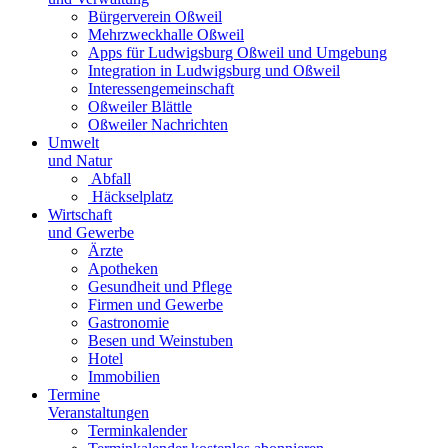
Bürgerverein Oßweil
Mehrzweckhalle Oßweil
Apps für Ludwigsburg Oßweil und Umgebung
Integration in Ludwigsburg und Oßweil
Interessengemeinschaft
Oßweiler Blättle
Oßweiler Nachrichten
Umwelt
und Natur
Abfall
Häckselplatz
Wirtschaft
und Gewerbe
Ärzte
Apotheken
Gesundheit und Pflege
Firmen und Gewerbe
Gastronomie
Besen und Weinstuben
Hotel
Immobilien
Termine
Veranstaltungen
Terminkalender