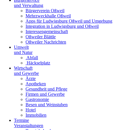
Bürgerservice
und Verwaltung
Bürgerverein Oßweil
Mehrzweckhalle Oßweil
Apps für Ludwigsburg Oßweil und Umgebung
Integration in Ludwigsburg und Oßweil
Interessengemeinschaft
Oßweiler Blättle
Oßweiler Nachrichten
Umwelt
und Natur
Abfall
Häckselplatz
Wirtschaft
und Gewerbe
Ärzte
Apotheken
Gesundheit und Pflege
Firmen und Gewerbe
Gastronomie
Besen und Weinstuben
Hotel
Immobilien
Termine
Veranstaltungen