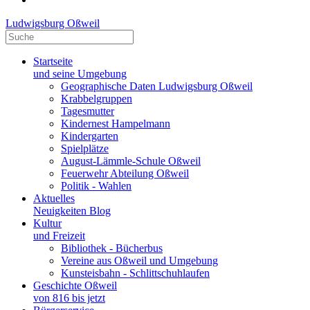
Ludwigsburg Oßweil
Startseite
und seine Umgebung
Geographische Daten Ludwigsburg Oßweil
Krabbelgruppen
Tagesmutter
Kindernest Hampelmann
Kindergarten
Spielplätze
August-Lämmle-Schule Oßweil
Feuerwehr Abteilung Oßweil
Politik - Wahlen
Aktuelles
Neuigkeiten Blog
Kultur
und Freizeit
Bibliothek - Bücherbus
Vereine aus Oßweil und Umgebung
Kunsteisbahn - Schlittschuhlaufen
Geschichte Oßweil
von 816 bis jetzt