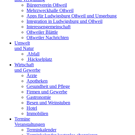
Bürgerverein Oßweil
Mehrzweckhalle Oßweil
Apps für Ludwigsburg Oßweil und Umgebung
Integration in Ludwigsburg und Oßweil
Interessengemeinschaft
Oßweiler Blättle
Oßweiler Nachrichten
Umwelt
und Natur
Abfall
Häckselplatz
Wirtschaft
und Gewerbe
Ärzte
Apotheken
Gesundheit und Pflege
Firmen und Gewerbe
Gastronomie
Besen und Weinstuben
Hotel
Immobilien
Termine
Veranstaltungen
Terminkalender