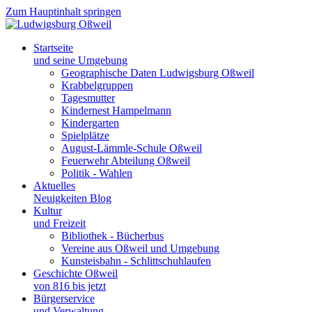
Zum Hauptinhalt springen
Startseite
und seine Umgebung
Geographische Daten Ludwigsburg Oßweil
Krabbelgruppen
Tagesmutter
Kindernest Hampelmann
Kindergarten
Spielplätze
August-Lämmle-Schule Oßweil
Feuerwehr Abteilung Oßweil
Politik - Wahlen
Aktuelles
Neuigkeiten Blog
Kultur
und Freizeit
Bibliothek - Bücherbus
Vereine aus Oßweil und Umgebung
Kunsteisbahn - Schlittschuhlaufen
Geschichte Oßweil
von 816 bis jetzt
Bürgerservice
und Verwaltung