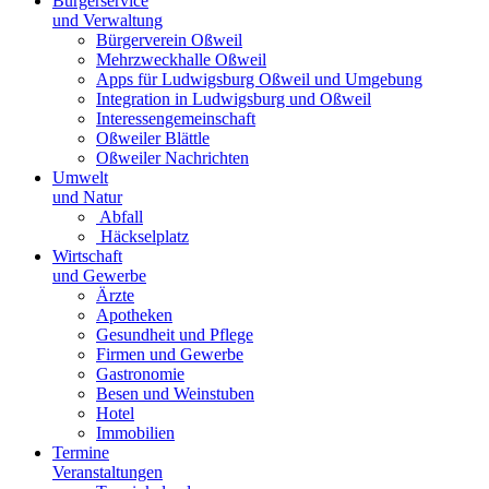
Bürgerservice
und Verwaltung
Bürgerverein Oßweil
Mehrzweckhalle Oßweil
Apps für Ludwigsburg Oßweil und Umgebung
Integration in Ludwigsburg und Oßweil
Interessengemeinschaft
Oßweiler Blättle
Oßweiler Nachrichten
Umwelt
und Natur
Abfall
Häckselplatz
Wirtschaft
und Gewerbe
Ärzte
Apotheken
Gesundheit und Pflege
Firmen und Gewerbe
Gastronomie
Besen und Weinstuben
Hotel
Immobilien
Termine
Veranstaltungen