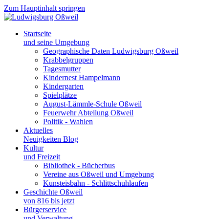
Zum Hauptinhalt springen
Startseite
und seine Umgebung
Geographische Daten Ludwigsburg Oßweil
Krabbelgruppen
Tagesmutter
Kindernest Hampelmann
Kindergarten
Spielplätze
August-Lämmle-Schule Oßweil
Feuerwehr Abteilung Oßweil
Politik - Wahlen
Aktuelles
Neuigkeiten Blog
Kultur
und Freizeit
Bibliothek - Bücherbus
Vereine aus Oßweil und Umgebung
Kunsteisbahn - Schlittschuhlaufen
Geschichte Oßweil
von 816 bis jetzt
Bürgerservice
und Verwaltung