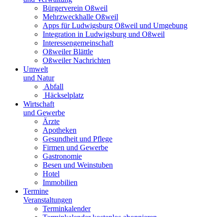
Bürgerverein Oßweil
Mehrzweckhalle Oßweil
Apps für Ludwigsburg Oßweil und Umgebung
Integration in Ludwigsburg und Oßweil
Interessengemeinschaft
Oßweiler Blättle
Oßweiler Nachrichten
Umwelt
und Natur
Abfall
Häckselplatz
Wirtschaft
und Gewerbe
Ärzte
Apotheken
Gesundheit und Pflege
Firmen und Gewerbe
Gastronomie
Besen und Weinstuben
Hotel
Immobilien
Termine
Veranstaltungen
Terminkalender