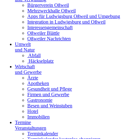
Bürgerverein Oßweil
Mehrzweckhalle Oßweil
Apps für Ludwigsburg Oßweil und Umgebung
Integration in Ludwigsburg und Oßweil
Interessengemeinschaft
Oßweiler Blättle
Oßweiler Nachrichten
Umwelt
und Natur
Abfall
Häckselplatz
Wirtschaft
und Gewerbe
Ärzte
Apotheken
Gesundheit und Pflege
Firmen und Gewerbe
Gastronomie
Besen und Weinstuben
Hotel
Immobilien
Termine
Veranstaltungen
Terminkalender