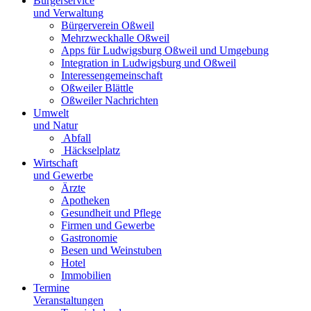
Bürgerservice
und Verwaltung
Bürgerverein Oßweil
Mehrzweckhalle Oßweil
Apps für Ludwigsburg Oßweil und Umgebung
Integration in Ludwigsburg und Oßweil
Interessengemeinschaft
Oßweiler Blättle
Oßweiler Nachrichten
Umwelt
und Natur
Abfall
Häckselplatz
Wirtschaft
und Gewerbe
Ärzte
Apotheken
Gesundheit und Pflege
Firmen und Gewerbe
Gastronomie
Besen und Weinstuben
Hotel
Immobilien
Termine
Veranstaltungen