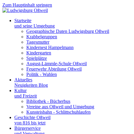
Zum Hauptinhalt springen
Startseite
und seine Umgebung
Geographische Daten Ludwigsburg Oßweil
Krabbelgruppen
Tagesmutter
Kindernest Hampelmann
Kindergarten
Spielplätze
August-Lämmle-Schule Oßweil
Feuerwehr Abteilung Oßweil
Politik - Wahlen
Aktuelles
Neuigkeiten Blog
Kultur
und Freizeit
Bibliothek - Bücherbus
Vereine aus Oßweil und Umgebung
Kunsteisbahn - Schlittschuhlaufen
Geschichte Oßweil
von 816 bis jetzt
Bürgerservice
und Verwaltung