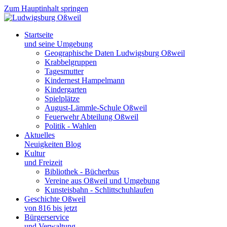
Zum Hauptinhalt springen
Startseite
und seine Umgebung
Geographische Daten Ludwigsburg Oßweil
Krabbelgruppen
Tagesmutter
Kindernest Hampelmann
Kindergarten
Spielplätze
August-Lämmle-Schule Oßweil
Feuerwehr Abteilung Oßweil
Politik - Wahlen
Aktuelles
Neuigkeiten Blog
Kultur
und Freizeit
Bibliothek - Bücherbus
Vereine aus Oßweil und Umgebung
Kunsteisbahn - Schlittschuhlaufen
Geschichte Oßweil
von 816 bis jetzt
Bürgerservice
und Verwaltung