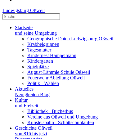
Ludwigsburg Oßweil
Startseite
und seine Umgebung
Geographische Daten Ludwigsburg Oßweil
Krabbelgruppen
Tagesmutter
Kindernest Hampelmann
Kindergarten
Spielplätze
August-Lämmle-Schule Oßweil
Feuerwehr Abteilung Oßweil
Politik - Wahlen
Aktuelles
Neuigkeiten Blog
Kultur
und Freizeit
Bibliothek - Bücherbus
Vereine aus Oßweil und Umgebung
Kunsteisbahn - Schlittschuhlaufen
Geschichte Oßweil
von 816 bis jetzt