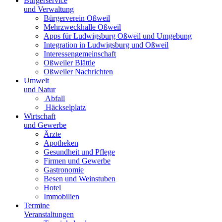
Bürgerservice
und Verwaltung
Bürgerverein Oßweil
Mehrzweckhalle Oßweil
Apps für Ludwigsburg Oßweil und Umgebung
Integration in Ludwigsburg und Oßweil
Interessengemeinschaft
Oßweiler Blättle
Oßweiler Nachrichten
Umwelt
und Natur
Abfall
Häckselplatz
Wirtschaft
und Gewerbe
Ärzte
Apotheken
Gesundheit und Pflege
Firmen und Gewerbe
Gastronomie
Besen und Weinstuben
Hotel
Immobilien
Termine
Veranstaltungen