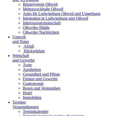
Bürgerverein Oßweil
Mehrzweckhalle Oßweil
Apps für Ludwigsburg Oßweil und Umgebung
Integration in Ludwigsburg und Oßweil
Interessengemeinschaft
Oßweiler Blättle
Oßweiler Nachrichten
Umwelt
und Natur
Abfall
Häckselplatz
Wirtschaft
und Gewerbe
Ärzte
Apotheken
Gesundheit und Pflege
Firmen und Gewerbe
Gastronomie
Besen und Weinstuben
Hotel
Immobilien
Termine
Veranstaltungen
Terminkalender