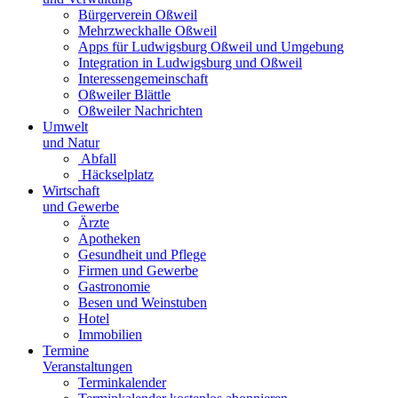
Bürgerverein Oßweil
Mehrzweckhalle Oßweil
Apps für Ludwigsburg Oßweil und Umgebung
Integration in Ludwigsburg und Oßweil
Interessengemeinschaft
Oßweiler Blättle
Oßweiler Nachrichten
Umwelt
und Natur
Abfall
Häckselplatz
Wirtschaft
und Gewerbe
Ärzte
Apotheken
Gesundheit und Pflege
Firmen und Gewerbe
Gastronomie
Besen und Weinstuben
Hotel
Immobilien
Termine
Veranstaltungen
Terminkalender