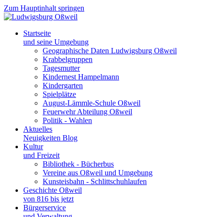
Zum Hauptinhalt springen
Startseite
und seine Umgebung
Geographische Daten Ludwigsburg Oßweil
Krabbelgruppen
Tagesmutter
Kindernest Hampelmann
Kindergarten
Spielplätze
August-Lämmle-Schule Oßweil
Feuerwehr Abteilung Oßweil
Politik - Wahlen
Aktuelles
Neuigkeiten Blog
Kultur
und Freizeit
Bibliothek - Bücherbus
Vereine aus Oßweil und Umgebung
Kunsteisbahn - Schlittschuhlaufen
Geschichte Oßweil
von 816 bis jetzt
Bürgerservice
und Verwaltung