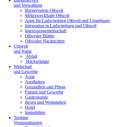
Bürgerservice
und Verwaltung
Bürgerverein Oßweil
Mehrzweckhalle Oßweil
Apps für Ludwigsburg Oßweil und Umgebung
Integration in Ludwigsburg und Oßweil
Interessengemeinschaft
Oßweiler Blättle
Oßweiler Nachrichten
Umwelt
und Natur
Abfall
Häckselplatz
Wirtschaft
und Gewerbe
Ärzte
Apotheken
Gesundheit und Pflege
Firmen und Gewerbe
Gastronomie
Besen und Weinstuben
Hotel
Immobilien
Termine
Veranstaltungen