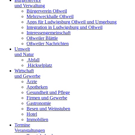
Bürgerservice
und Verwaltung
Bürgerverein Oßweil
Mehrzweckhalle Oßweil
Apps für Ludwigsburg Oßweil und Umgebung
Integration in Ludwigsburg und Oßweil
Interessengemeinschaft
Oßweiler Blättle
Oßweiler Nachrichten
Umwelt
und Natur
Abfall
Häckselplatz
Wirtschaft
und Gewerbe
Ärzte
Apotheken
Gesundheit und Pflege
Firmen und Gewerbe
Gastronomie
Besen und Weinstuben
Hotel
Immobilien
Termine
Veranstaltungen