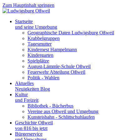
Zum Hauptinhalt springen
Startseite
und seine Umgebung
Geographische Daten Ludwigsburg Oßweil
Krabbelgruppen
Tagesmutter
Kindernest Hampelmann
Kindergarten
Spielplätze
August-Lämmle-Schule Oßweil
Feuerwehr Abteilung Oßweil
Politik - Wahlen
Aktuelles
Neuigkeiten Blog
Kultur
und Freizeit
Bibliothek - Bücherbus
Vereine aus Oßweil und Umgebung
Kunsteisbahn - Schlittschuhlaufen
Geschichte Oßweil
von 816 bis jetzt
Bürgerservice
und Verwaltung