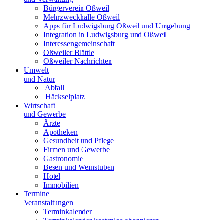
Bürgerverein Oßweil
Mehrzweckhalle Oßweil
Apps für Ludwigsburg Oßweil und Umgebung
Integration in Ludwigsburg und Oßweil
Interessengemeinschaft
Oßweiler Blättle
Oßweiler Nachrichten
Umwelt
und Natur
Abfall
Häckselplatz
Wirtschaft
und Gewerbe
Ärzte
Apotheken
Gesundheit und Pflege
Firmen und Gewerbe
Gastronomie
Besen und Weinstuben
Hotel
Immobilien
Termine
Veranstaltungen
Terminkalender