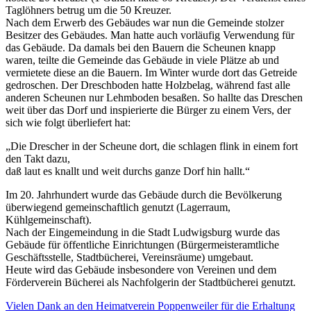
Taglöhners betrug um die 50 Kreuzer.
Nach dem Erwerb des Gebäudes war nun die Gemeinde stolzer
Besitzer des Gebäudes. Man hatte auch vorläufig Verwendung für
das Gebäude. Da damals bei den Bauern die Scheunen knapp
waren, teilte die Gemeinde das Gebäude in viele Plätze ab und
vermietete diese an die Bauern. Im Winter wurde dort das Getreide
gedroschen. Der Dreschboden hatte Holzbelag, während fast alle
anderen Scheunen nur Lehmboden besaßen. So hallte das Dreschen
weit über das Dorf und inspierierte die Bürger zu einem Vers, der
sich wie folgt überliefert hat:
„Die Drescher in der Scheune dort, die schlagen flink in einem fort
den Takt dazu,
daß laut es knallt und weit durchs ganze Dorf hin hallt.“
Im 20. Jahrhundert wurde das Gebäude durch die Bevölkerung
überwiegend gemeinschaftlich genutzt (Lagerraum,
Kühlgemeinschaft).
Nach der Eingemeindung in die Stadt Ludwigsburg wurde das
Gebäude für öffentliche Einrichtungen (Bürgermeisteramtliche
Geschäftsstelle, Stadtbücherei, Vereinsräume) umgebaut.
Heute wird das Gebäude insbesondere von Vereinen und dem
Förderverein Bücherei als Nachfolgerin der Stadtbücherei genutzt.
Vielen Dank an den Heimatverein Poppenweiler für die Erhaltung