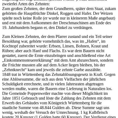
zweierlei Arten des Zehnten:
Zum großen Zehnten, der dem Grundherrn, später dem Staat, zukam
gehörten die Hauptfrüchte Dinkel, Roggen und Hafer. Der Weizen
spielte noch keine Rolle (er wurde nur in kleinerem Maße angebaut)
und erst mit dem Aufkommen der Dreschmaschinen am Ende des
19. Jahrhunderts begann er, den Dinkel zu verdrängen.
Zum Kleinen Zehnten, der dem Pfarrer zustand und ein Teil seiner
Besoldung war, gehörte vornehmlich das, was im „Hafen“, im
Kochtopf zubereitet wurde: Erbsen, Linsen, Bohnen, Kraut und
Rüben; aber auch Hanf und Flachs. Es war dem Bauern nicht
gestattet, zuerst die Ernte einzubringen und anschließend eine Art
„Einkommenssteuererklärung“ mit dem Amt abzurechnen, sondern
die Früchte mussten alle auf dem Acker liegen bleiben, bis der
„Zehntknecht“ kam und jeweils die zehnte Garbe auszählte.
1848 trat in Württemberg das Zehntablösungsgesetz in Kraft. Gegen
eine Ablösesumme, die sich aus dem Vielfachen der jährlichen
Schuldigkeit errechnete, und in vielen Jahresraten abgetragen
werden mußte, waren die Bauern eine Lieferung in Naturalien los.
Die Gemeinde Poppenweiler machte von dieser Möglichkeit im
Jahre 1851 Gebrauch und löste die Zahlung des Zehnten mit dem
Erwerb des Gebäudes vom Königreich Württemberg für die
staatliche Summe von 48.844 Gulden ab. Diese Summe sagt uns
wenig, weshalb der Versuch der Umrechnung. 1 kg Kalbfleisch
kostete 20 Kreuzer (1 Gulden hatte 60 Kreuzer). Der Verdienst eines