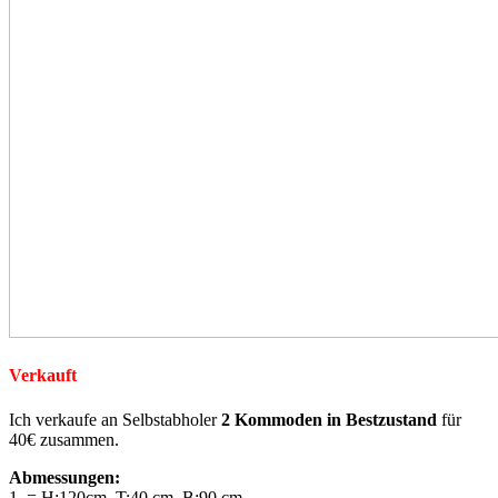
Verkauft
Ich verkaufe an Selbstabholer
2 Kommoden in Bestzustand
für
40€ zusammen.
Abmessungen:
1. = H:120cm, T:40 cm, B:90 cm