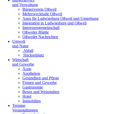
Bürgerservice
und Verwaltung
Bürgerverein Oßweil
Mehrzweckhalle Oßweil
Apps für Ludwigsburg Oßweil und Umgebung
Integration in Ludwigsburg und Oßweil
Interessengemeinschaft
Oßweiler Blättle
Oßweiler Nachrichten
Umwelt
und Natur
Abfall
Häckselplatz
Wirtschaft
und Gewerbe
Ärzte
Apotheken
Gesundheit und Pflege
Firmen und Gewerbe
Gastronomie
Besen und Weinstuben
Hotel
Immobilien
Termine
Veranstaltungen