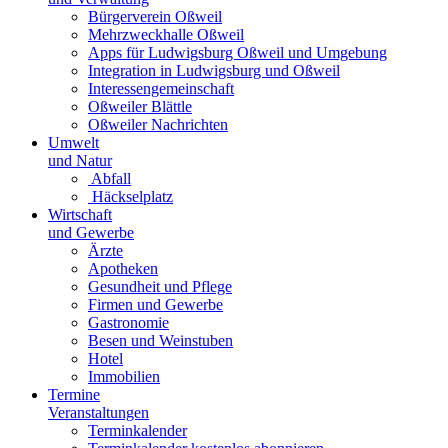
Bürgerverein Oßweil
Mehrzweckhalle Oßweil
Apps für Ludwigsburg Oßweil und Umgebung
Integration in Ludwigsburg und Oßweil
Interessengemeinschaft
Oßweiler Blättle
Oßweiler Nachrichten
Umwelt
und Natur
Abfall
Häckselplatz
Wirtschaft
und Gewerbe
Ärzte
Apotheken
Gesundheit und Pflege
Firmen und Gewerbe
Gastronomie
Besen und Weinstuben
Hotel
Immobilien
Termine
Veranstaltungen
Terminkalender