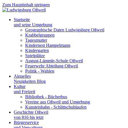
Zum Hauptinhalt springen
Startseite
und seine Umgebung
Geographische Daten Ludwigsburg Oßweil
Krabbelgruppen
Tagesmutter
Kindernest Hampelmann
Kindergarten
Spielplätze
August-Lämmle-Schule Oßweil
Feuerwehr Abteilung Oßweil
Politik - Wahlen
Aktuelles
Neuigkeiten Blog
Kultur
und Freizeit
Bibliothek - Bücherbus
Vereine aus Oßweil und Umgebung
Kunsteisbahn - Schlittschuhlaufen
Geschichte Oßweil
von 816 bis jetzt
Bürgerservice
und Verwaltung